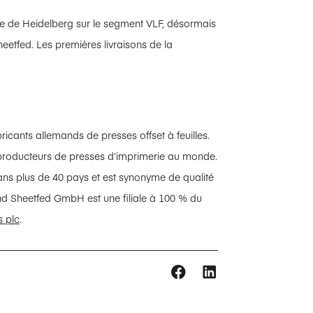
te de Heidelberg sur le segment VLF, désormais
etfed. Les premières livraisons de la
cants allemands de presses offset à feuilles.
s producteurs de presses d’imprimerie au monde.
 dans plus de 40 pays et est synonyme de qualité
and Sheetfed GmbH est une filiale à 100 % du
s plc
.