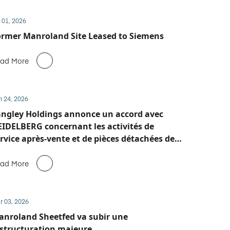
 01, 2026
rmer Manroland Site Leased to Siemens
ad More
n 24, 2026
ngley Holdings annonce un accord avec
IDELBERG concernant les activités de
rvice après-vente et de pièces détachées de
anroland Sheetfed
ad More
r 03, 2026
nroland Sheetfed va subir une
structuration majeure