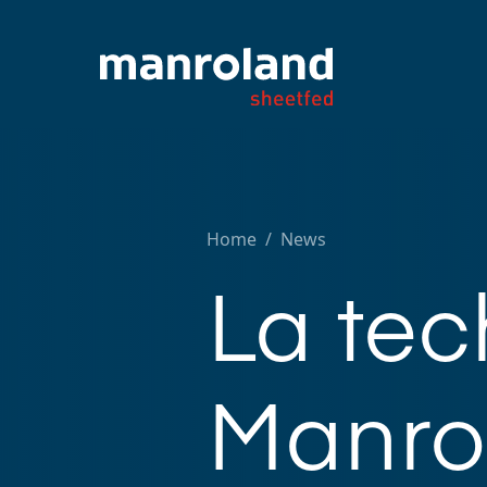
Home
/
News
La tec
Manro