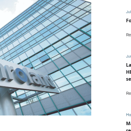
Jul
Fo
Re
Ju
La
HE
se
M
Re
Ma
Ma
re