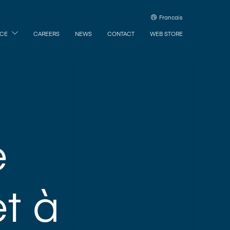
Francais
ICE
CAREERS
NEWS
CONTACT
WEB STORE
e
t à