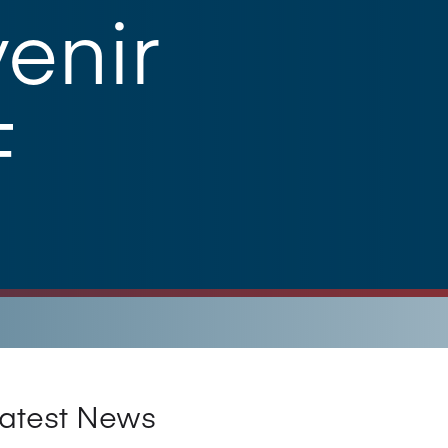
enir
F
atest News