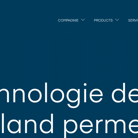
COMPAGNIE
PRODUCTS
SERV
hnologie d
land perme