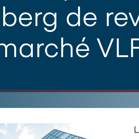
berg de rev
 marché VL
L