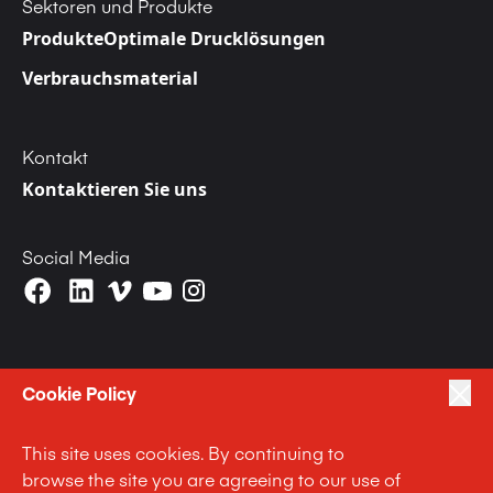
Sektoren und Produkte
Produkte
Optimale Drucklösungen
Verbrauchsmaterial
Kontakt
Kontaktieren Sie uns
Social Media
Cookie Policy
|
|
|
Privacy Policy
Terms of Use
Cookie Policy
This site uses cookies. By continuing to
|
Anti Slavery and Human Trafficking Statement
browse the site you are agreeing to our use of
|
|
Code of Business Conduct Statement
Terms and Conditions