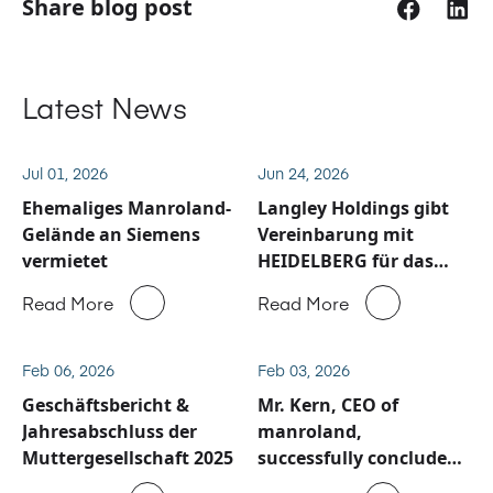
Share blog post
Latest News
Jul 01, 2026
Jun 24, 2026
Ehemaliges Manroland-
Langley Holdings gibt
Gelände an Siemens
Vereinbarung mit
vermietet
HEIDELBERG für das
Service und
Read More
Read More
Ersatzteilgeschäft von
Manroland Sheetfed
bekannt
Feb 06, 2026
Feb 03, 2026
Geschäftsbericht &
Mr. Kern, CEO of
Jahresabschluss der
manroland,
Muttergesellschaft 2025
successfully concluded
his visit to China