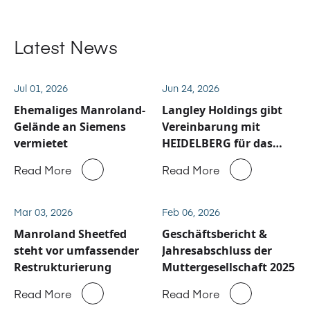
Latest News
Jul 01, 2026
Jun 24, 2026
Ehemaliges Manroland-
Langley Holdings gibt
Gelände an Siemens
Vereinbarung mit
vermietet
HEIDELBERG für das
Service und
Read More
Read More
Ersatzteilgeschäft von
Manroland Sheetfed
bekannt
Mar 03, 2026
Feb 06, 2026
Manroland Sheetfed
Geschäftsbericht &
steht vor umfassender
Jahresabschluss der
Restrukturierung
Muttergesellschaft 2025
Read More
Read More