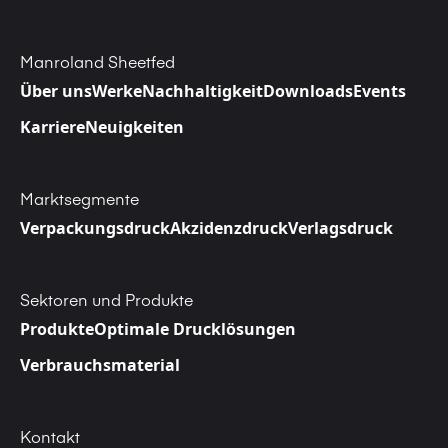
Manroland Sheetfed
Über uns
Werke
Nachhaltigkeit
Downloads
Events
Karriere
Neuigkeiten
Marktsegmente
Verpackungsdruck
Akzidenzdruck
Verlagsdruck
Sektoren und Produkte
Produkte
Optimale Drucklösungen
Verbrauchsmaterial
Kontakt