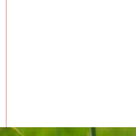
repräsentiert unser Bekenntnis zur
Nachhaltigkeit, in der umweltbewusste
Praktiken in jeden Aspekt unseres
Betriebs einfließen. Unser
hochmodernes Werk in Offenbach,
wurde im Hinblick auf die Umwelt
konzipiert und arbeitet nach strengen
Nachhaltigkeitsstandards. Wir verfolgen
einen ganzheitlichen Ansatz und
betrachten den Lebenszyklus unserer
Druckmaschinen von der Entwicklung
bis zur Auslieferung, um zu
gewährleisten, dass wir die höchsten
Umweltstandards erfüllen.
Weitere Informationen