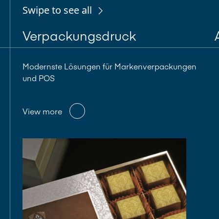
Swipe to see all
Verpackungsdruck
Modernste Lösungen für Markenverpackungen
und POS
View more
View more
View more