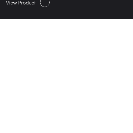
View Product
Lösungen für eine
nachhaltige Zukunft
Bei manroland sheetfed investieren wir
intensiv in die Zukunft – nicht nur in die
unseres Unternehmens und unserer
Kunden, sondern auch in die unseres
Planeten. Unsere Produktionsstätte