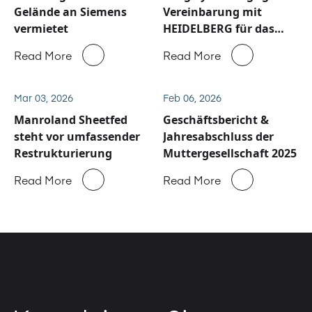
Gelände an Siemens
Vereinbarung mit
vermietet
HEIDELBERG für das
Service und
Read More
Read More
Ersatzteilgeschäft von
Manroland Sheetfed
bekannt
Mar 03, 2026
Feb 06, 2026
Manroland Sheetfed
Geschäftsbericht &
steht vor umfassender
Jahresabschluss der
Restrukturierung
Muttergesellschaft 2025
Read More
Read More