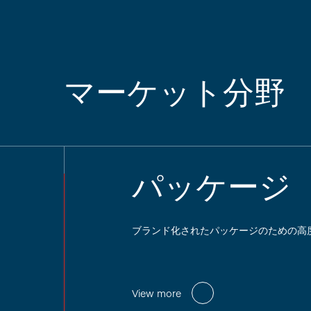
マーケット分野
パッケージ
ブランド化されたパッケージのための高
View more
View more
View more