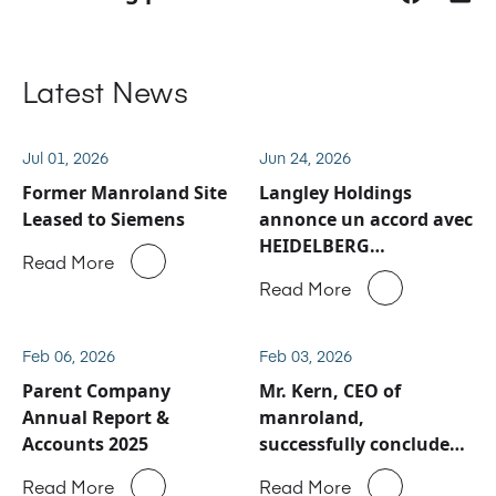
Latest News
Jul 01, 2026
Jun 24, 2026
Former Manroland Site
Langley Holdings
Leased to Siemens
annonce un accord avec
HEIDELBERG
Read More
concernant les activités
Read More
de service après-vente
et de pièces détachées
de Manroland Sheetfed
Feb 06, 2026
Feb 03, 2026
Parent Company
Mr. Kern, CEO of
Annual Report &
manroland,
Accounts 2025
successfully concluded
his visit to China
Read More
Read More