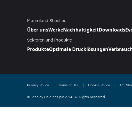
Manroland Sheetfed
Über uns
Werke
Nachhaltigkeit
Downloads
Ev
Sektoren und Produkte
Produkte
Optimale Drucklösungen
Verbrauch
|
|
|
Privacy Policy
Terms of Use
Cookie Policy
Anti Sl
© Langley Holdings plc 2024 | All Rights Reserved