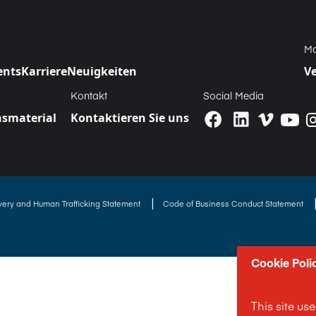
Ma
ents
Karriere
Neuigkeiten
V
Kontakt
Social Media
smaterial
Kontaktieren Sie uns
|
avery and Human Trafficking Statement
Code of Business Conduct Statement
Cookie Poli
This site us