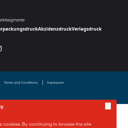
rktsegmente
erpackungsdruck
Akzidenzdruck
Verlagsdruck
|
|
Terms and Conditions
Impressum
cy
es cookies. By continuing to browse the site